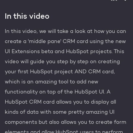
Gratis portal scan
In this video
HubSpot websites
In this video, we will take a look at how you can
Nederlands
Zoek
Modules & templates
create a 'middle pane' CRM card using the new
Membership portals
UI Extensions beta and HubSpot projects. This
video will guide you step by step on creating
Growth-driven design
your first HubSpot project AND CRM card,
which is an amazing tool to add new
functionality on top of the HubSpot UI. A
HubSpot CRM card allows you to display all
kinds of data with some pretty amazing UI
components but also allows you to create form
elements and allow HubSpot users to perform