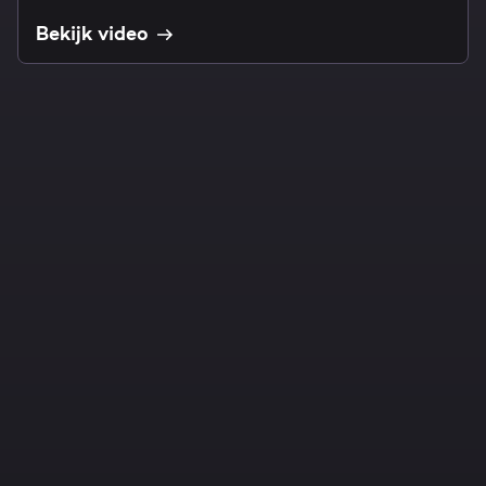
Bekijk video
Bright Digital is dé partner voor bedrijven die
versneld willen groeien met HubSpot