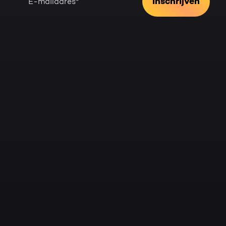
Door dit formulier te versturen geef je Bright Digital toestemming om
jouw persoonsgegevens te verwerken en je van de gevraagde inhoud te
voor aanvullende informatie.
voorzien. Raadpleeg het
privacybeleid