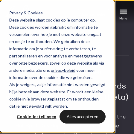
Privacy & Cookies
Afspraak maken
Afspraak maken
Afspraak maken
Deze website slaat cookies op je computer op.
Menu
Menu
Menu
Deze cookies worden gebruikt om informatie te
verzamelen over hoe je met onze website omgaat
Services
en om je te onthouden. We gebruiken deze
Video overzicht
informatie om je surfervaring te verbeteren, te
personaliseren en voor analyse en meetgegevens
Cases
HUBSPOT SERVICES
over onze bezoekers, zowel op deze website als via
andere media. Zie ons
privacybeleid
voor meer
Could not loads results. Please refresh the
Branches
VIDEO
HUBSPOT DEVELOPMENT
informatie over de cookies die we gebruiken.
HubSpot implementatie
page.
Als je weigert, zal je informatie niet worden gevolgd
Building HubSpot CRM Cards
Bright
bij je bezoek aan deze website. Er wordt een kleine
HubSpot automations
with #HubSpot Projects (beta)
cookie in je browser geplaatst om te onthouden
dat je niet gevolgd wilt worden.
Inspiratie
HubSpot integraties
WELKOM BIJ BRIGHT
Cookie-instellingen
Alles accepteren
HubSpot is moving fast when it comes to the
HubSpot trainingen
HubSpot Developer experience, and the
HubSpot
LAAT JE INSPIREREN
Over ons