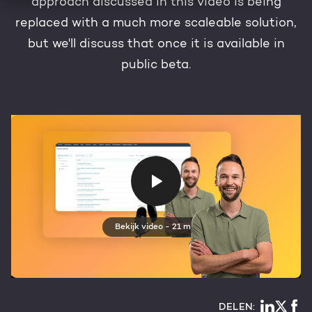
approach discussed in this video is being
HubSpot maatwerk
replaced with a much more scaleable solution,
Team
Blog
but we'll discuss that once it is available in
public beta.
Contact
GROWTH SERVICES
Events & webinars
HubSpot video's
Groeistrategie
HUBSPOT ELITE PARTNER
Kennisbank
Digital marketing
HubSpot partner
Marketing automation
Awards
Content & design
Bekijk video - 21 min
Werken bij
AI services
PORTAL REVIEW
Haal alles uit je HubSpot licentie
DELEN:
WEBSITE SERVICES