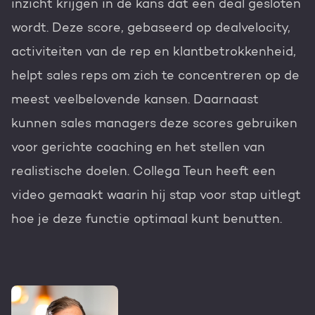
inzicht krijgen in de kans dat een deal gesloten
Gratis portal scan
wordt. Deze score, gebaseerd op dealvelocity,
HubSpot websites
activiteiten van de rep en klantbetrokkenheid,
helpt sales reps om zich te concentreren op de
Nederlands
Zoek
Modules & templates
meest veelbelovende kansen. Daarnaast
Membership portals
kunnen sales managers deze scores gebruiken
voor gerichte coaching en het stellen van
Growth-driven design
realistische doelen. Collega Teun heeft een
video gemaakt waarin hij stap voor stap uitlegt
hoe je deze functie optimaal kunt benutten.