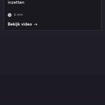
inzetten
6 min
Bekijk video
Bright Digital is dé partner voor bedrijven die
versneld willen groeien met HubSpot