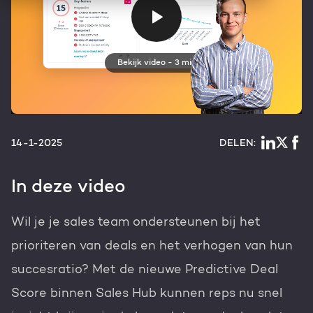
HubSpot maatwerk
Team
Blog
Bekijk video - 3 min
Contact
GROWTH SERVICES
Events & webinars
HubSpot video's
Groeistrategie
HUBSPOT ELITE PARTNER
Kennisbank
14-1-2025
DELEN:
Digital marketing
HubSpot partner
In deze video
Marketing automation
Awards
Wil je je sales team ondersteunen bij het
Content & design
Werken bij
prioriteren van deals en het verhogen van hun
AI services
succesratio? Met de nieuwe Predictive Deal
PORTAL REVIEW
Score binnen Sales Hub kunnen reps nu snel
Haal alles uit je HubSpot licentie
WEBSITE SERVICES