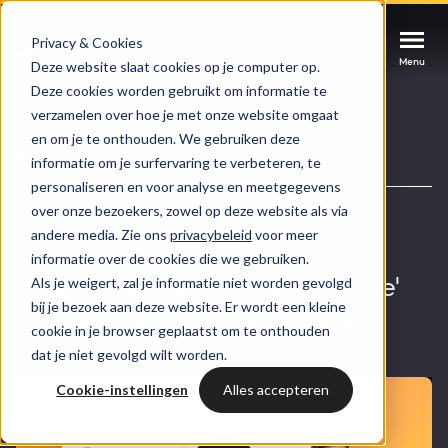
Privacy & Cookies
Afspraak maken
Afspraak maken
Afspraak maken
Deze website slaat cookies op je computer op.
Menu
Menu
Menu
Deze cookies worden gebruikt om informatie te
verzamelen over hoe je met onze website omgaat
Services
en om je te onthouden. We gebruiken deze
Video overzicht
informatie om je surfervaring te verbeteren, te
personaliseren en voor analyse en meetgegevens
Cases
HUBSPOT SERVICES
over onze bezoekers, zowel op deze website als via
andere media. Zie ons
privacybeleid
voor meer
Could not loads results. Please refresh the
Branches
VIDEO
HUBSPOT UPDATES
informatie over de cookies die we gebruiken.
HubSpot implementatie
page.
Als je weigert, zal je informatie niet worden gevolgd
Voorspellende 'Deal Score'
Bright
bij je bezoek aan deze website. Er wordt een kleine
HubSpot automations
helpt deals prioriteren
cookie in je browser geplaatst om te onthouden
dat je niet gevolgd wilt worden.
Inspiratie
HubSpot integraties
WELKOM BIJ BRIGHT
Cookie-instellingen
Alles accepteren
HubSpot trainingen
HubSpot
LAAT JE INSPIREREN
Over ons