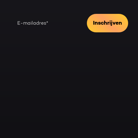
Over HubSpot
Kennisbank
Door dit formulier te versturen geef je Bright Digital toestemming om
jouw persoonsgegevens te verwerken en je van de gevraagde inhoud te
voor aanvullende informatie.
voorzien. Raadpleeg het
privacybeleid