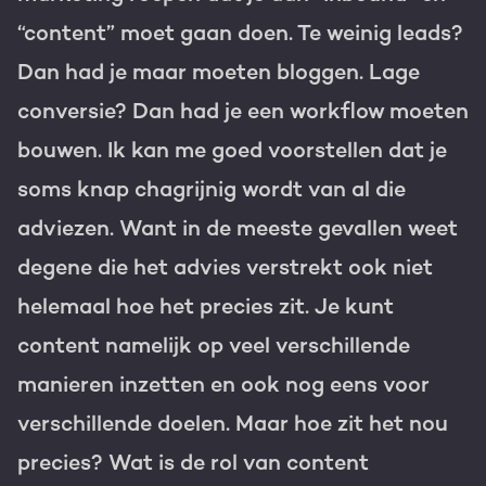
“content” moet gaan doen. Te weinig leads?
Gratis portal scan
Dan had je maar moeten bloggen. Lage
HubSpot websites
conversie? Dan had je een workflow moeten
Modules & templates
bouwen. Ik kan me goed voorstellen dat je
Nederlands
Zoek
Membership portals
soms knap chagrijnig wordt van al die
adviezen. Want in de meeste gevallen weet
Growth-driven design
degene die het advies verstrekt ook niet
helemaal hoe het precies zit. Je kunt
content namelijk op veel verschillende
manieren inzetten en ook nog eens voor
verschillende doelen. Maar hoe zit het nou
precies? Wat is de rol van content