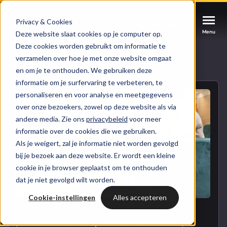
Privacy & Cookies
Afspraak maken
Afspraak maken
Afspraak maken
Menu
Menu
Menu
Deze website slaat cookies op je computer op.
Deze cookies worden gebruikt om informatie te
verzamelen over hoe je met onze website omgaat
Services
Naar blogoverzicht
en om je te onthouden. We gebruiken deze
informatie om je surfervaring te verbeteren, te
Cases
personaliseren en voor analyse en meetgegevens
HUBSPOT SERVICES
over onze bezoekers, zowel op deze website als via
andere media. Zie ons
privacybeleid
voor meer
Could not loads results. Please refresh the
Branches
informatie over de cookies die we gebruiken.
HubSpot implementatie
page.
Als je weigert, zal je informatie niet worden gevolgd
Bright
bij je bezoek aan deze website. Er wordt een kleine
HubSpot automations
cookie in je browser geplaatst om te onthouden
dat je niet gevolgd wilt worden.
Inspiratie
HubSpot integraties
WELKOM BIJ BRIGHT
Cookie-instellingen
Alles accepteren
HubSpot trainingen
HubSpot
LAAT JE INSPIREREN
Over ons
DIGITAL MARKETING
MARKETING STRATEGY