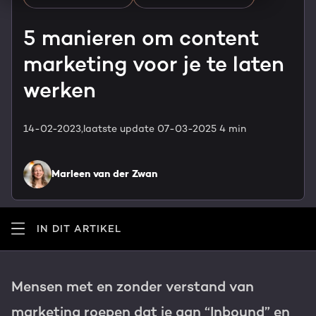
HubSpot maatwerk
Team
5 manieren om content
Blog
marketing voor je te laten
GROWTH SERVICES
Contact
Events & webinars
werken
HubSpot video's
Groeistrategie
HUBSPOT ELITE PARTNER
14-02-2023,
laatste update 07-03-2025
4 min
Kennisbank
Digital marketing
HubSpot partner
Marleen van der Zwan
Marketing automation
Awards
Content & design
IN DIT ARTIKEL
Werken bij
AI services
PORTAL REVIEW
Mensen met en zonder verstand van
Haal alles uit je HubSpot licentie
marketing roepen dat je aan “Inbound” en
WEBSITE SERVICES