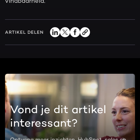
vindbaarheid.
ARTIKEL DELEN
Vond je dit artikel
interessant?
Ontvang meer inzichten, HubSpot, sales en