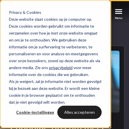
Privacy & Cookies
Afspraak maken
Afspraak maken
Afspraak maken
Menu
Menu
Menu
Deze website slaat cookies op je computer op.
Deze cookies worden gebruikt om informatie te
verzamelen over hoe je met onze website omgaat
Services
Naar blogoverzicht
en om je te onthouden. We gebruiken deze
informatie om je surfervaring te verbeteren, te
Cases
personaliseren en voor analyse en meetgegevens
HUBSPOT SERVICES
over onze bezoekers, zowel op deze website als via
andere media. Zie ons
privacybeleid
voor meer
Could not loads results. Please refresh the
Branches
informatie over de cookies die we gebruiken.
HubSpot implementatie
page.
Als je weigert, zal je informatie niet worden gevolgd
Bright
bij je bezoek aan deze website. Er wordt een kleine
HubSpot automations
cookie in je browser geplaatst om te onthouden
dat je niet gevolgd wilt worden.
Inspiratie
HubSpot integraties
WELKOM BIJ BRIGHT
Cookie-instellingen
Alles accepteren
HubSpot trainingen
HubSpot
LAAT JE INSPIREREN
7 handige tips om meer
Over ons