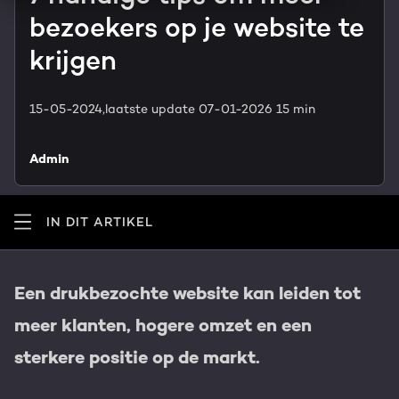
HubSpot maatwerk
bezoekers op je website te
Team
Blog
krijgen
GROWTH SERVICES
Contact
Events & webinars
15-05-2024,
laatste update 07-01-2026
15 min
HubSpot video's
Groeistrategie
HUBSPOT ELITE PARTNER
Admin
Kennisbank
Digital marketing
HubSpot partner
IN DIT ARTIKEL
Marketing automation
Awards
Content & design
Een drukbezochte website kan leiden tot
Werken bij
meer klanten, hogere omzet en een
AI services
PORTAL REVIEW
sterkere positie op de markt.
Haal alles uit je HubSpot licentie
WEBSITE SERVICES