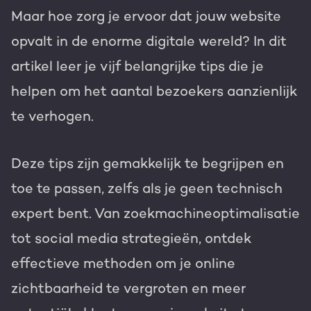
Maar hoe zorg je ervoor dat jouw website
Gratis portal scan
opvalt in de enorme digitale wereld? In dit
HubSpot websites
artikel leer je vijf belangrijke tips die je
Modules & templates
helpen om het aantal bezoekers aanzienlijk
Nederlands
Zoek
te verhogen.
Membership portals
Growth-driven design
Deze tips zijn gemakkelijk te begrijpen en
toe te passen, zelfs als je geen technisch
expert bent. Van zoekmachineoptimalisatie
tot social media strategieën, ontdek
effectieve methoden om je online
zichtbaarheid te vergroten en meer