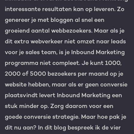
interessante resultaten kan op leveren. Zo
Gratis portal scan
genereer je met bloggen al snel een
HubSpot websites
groeiend aantal webbezoekers. Maar als je
Modules & templates
dit extra webverkeer niet omzet naar leads
Nederlands
Zoek
Membership portals
voor je sales team, is je Inbound Marketing
programma niet compleet. Je kunt 1000,
Growth-driven design
2000 of 5000 bezoekers per maand op je
website hebben, maar als er geen conversie
plaatsvindt levert Inbound Marketing een
stuk minder op. Zorg daarom voor een
goede conversie strategie. Maar hoe pak je
dit nu aan? In dit blog bespreek ik de vier