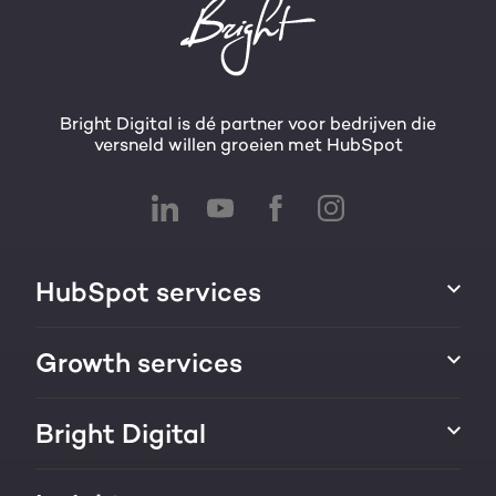
Bright Digital is dé partner voor bedrijven die
versneld willen groeien met HubSpot
HubSpot services
HubSpot integraties
Growth services
HubSpot implementatie
Websites & portals
Bright Digital
HubSpot CRM maatwerk
Marketing & sales services
HubSpot trainingen
Over ons