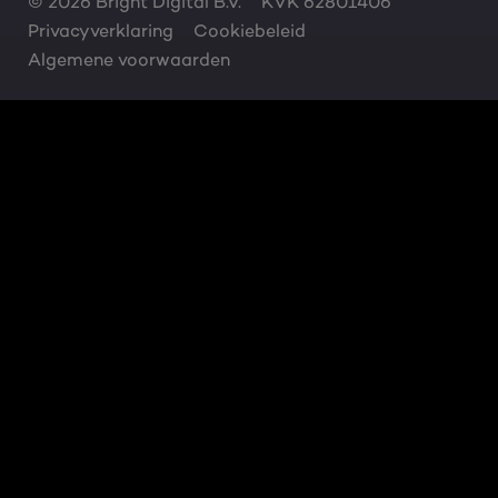
© 2026 Bright Digital B.V.
KVK 62801406
Privacyverklaring
Cookiebeleid
Algemene voorwaarden