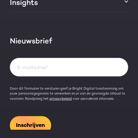
Insights
Groei strategie
HubSpot partner
AI services
Blog
Werken bij
HubSpot video's
Contact
Nieuwsbrief
Events & webinars
Team
Over HubSpot
Kennisbank
Door dit formulier te versturen geef je Bright Digital toestemming om
jouw persoonsgegevens te verwerken en je van de gevraagde inhoud te
voorzien. Raadpleeg het
privacybeleid
voor aanvullende informatie.