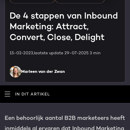
HubSpot maatwerk
Team
De 4 stappen van Inbound
Blog
Marketing: Attract,
GROWTH SERVICES
Contact
Events & webinars
Convert, Close, Delight
HubSpot video's
Groeistrategie
HUBSPOT ELITE PARTNER
15-02-2023,
laatste update 29-07-2025
3 min
Kennisbank
Digital marketing
HubSpot partner
Marleen van der Zwan
Marketing automation
Awards
Content & design
IN DIT ARTIKEL
Werken bij
AI services
PORTAL REVIEW
Een behoorlijk aantal B2B marketeers heeft
Haal alles uit je HubSpot licentie
inmiddels al ervaren dat Inbound Marketing
WEBSITE SERVICES