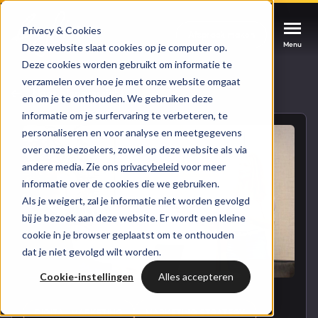
Privacy & Cookies
Afspraak maken
Afspraak maken
Afspraak maken
Menu
Menu
Menu
Deze website slaat cookies op je computer op.
Deze cookies worden gebruikt om informatie te
verzamelen over hoe je met onze website omgaat
Services
Naar blogoverzicht
en om je te onthouden. We gebruiken deze
informatie om je surfervaring te verbeteren, te
Cases
personaliseren en voor analyse en meetgegevens
HUBSPOT SERVICES
over onze bezoekers, zowel op deze website als via
andere media. Zie ons
privacybeleid
voor meer
Could not loads results. Please refresh the
Branches
informatie over de cookies die we gebruiken.
HubSpot implementatie
page.
Als je weigert, zal je informatie niet worden gevolgd
Bright
bij je bezoek aan deze website. Er wordt een kleine
HubSpot automations
cookie in je browser geplaatst om te onthouden
dat je niet gevolgd wilt worden.
Inspiratie
HubSpot integraties
WELKOM BIJ BRIGHT
Cookie-instellingen
Alles accepteren
HubSpot trainingen
HubSpot
LAAT JE INSPIREREN
Over ons
DIGITAL MARKETING
MARKETING STRATEGY