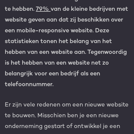
te hebben.
79%
van de kleine bedrijven met
Gratis portal scan
website geven aan dat zij beschikken over
HubSpot websites
een mobile-responsive website. Deze
Modules & templates
statistieken tonen het belang van het
Nederlands
Zoek
Membership portals
hebben van een website aan. Tegenwoordig
is het hebben van een website net zo
Growth-driven design
belangrijk voor een bedrijf als een
telefoonnummer.
Er zijn vele redenen om een nieuwe website
te bouwen. Misschien ben je een nieuwe
onderneming gestart of ontwikkel je een