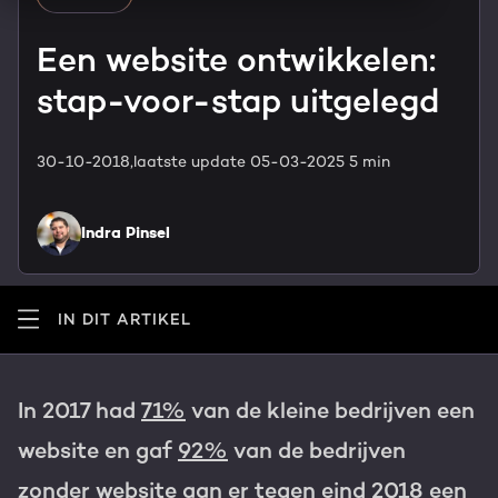
HubSpot maatwerk
Team
Een website ontwikkelen:
Blog
stap-voor-stap uitgelegd
GROWTH SERVICES
Contact
Events & webinars
30-10-2018,
laatste update 05-03-2025
5 min
HubSpot video's
Groeistrategie
HUBSPOT ELITE PARTNER
Kennisbank
Indra Pinsel
Digital marketing
HubSpot partner
Marketing automation
Awards
IN DIT ARTIKEL
Content & design
Werken bij
In 2017 had
71%
van de kleine bedrijven een
AI services
PORTAL REVIEW
website en gaf
92%
van de bedrijven
Haal alles uit je HubSpot licentie
zonder website aan er tegen eind 2018 een
WEBSITE SERVICES