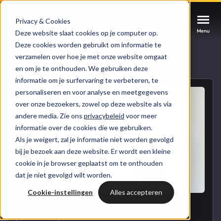
Privacy & Cookies
Afspraak maken
Afspraak maken
Afspraak maken
Menu
Menu
Menu
Deze website slaat cookies op je computer op.
Deze cookies worden gebruikt om informatie te
verzamelen over hoe je met onze website omgaat
Services
Naar blogoverzicht
en om je te onthouden. We gebruiken deze
informatie om je surfervaring te verbeteren, te
Cases
personaliseren en voor analyse en meetgegevens
HUBSPOT SERVICES
over onze bezoekers, zowel op deze website als via
andere media. Zie ons
privacybeleid
voor meer
Could not loads results. Please refresh the
Branches
informatie over de cookies die we gebruiken.
HubSpot implementatie
page.
Als je weigert, zal je informatie niet worden gevolgd
Bright
bij je bezoek aan deze website. Er wordt een kleine
HubSpot automations
cookie in je browser geplaatst om te onthouden
dat je niet gevolgd wilt worden.
Inspiratie
HubSpot integraties
WELKOM BIJ BRIGHT
Cookie-instellingen
Alles accepteren
HubSpot trainingen
HubSpot
LAAT JE INSPIREREN
Over ons
WEBSITE