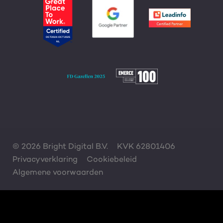
© 2026 Bright Digital B.V.
KVK 62801406
Privacyverklaring
Cookiebeleid
Algemene voorwaarden