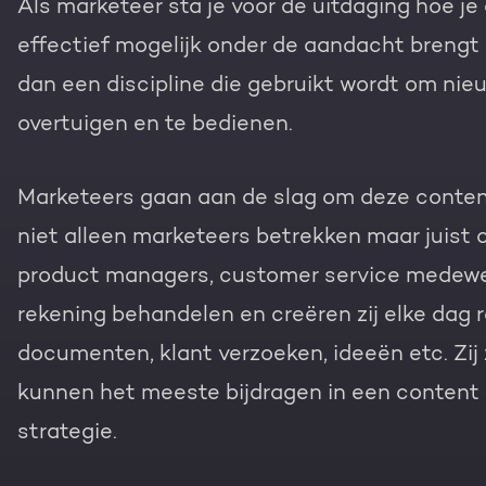
Als marketeer sta je voor de uitdaging hoe j
Gratis portal scan
effectief mogelijk onder de aandacht brengt b
HubSpot websites
dan een discipline die gebruikt wordt om nieu
overtuigen en te bedienen.
Nederlands
Zoek
Modules & templates
Membership portals
Marketeers gaan aan de slag om deze content
niet alleen marketeers betrekken maar juist o
Growth-driven design
product managers, customer service medewerk
rekening behandelen en creëren zij elke dag 
documenten, klant verzoeken, ideeën etc. Zij
kunnen het meeste bijdragen in een content
strategie.