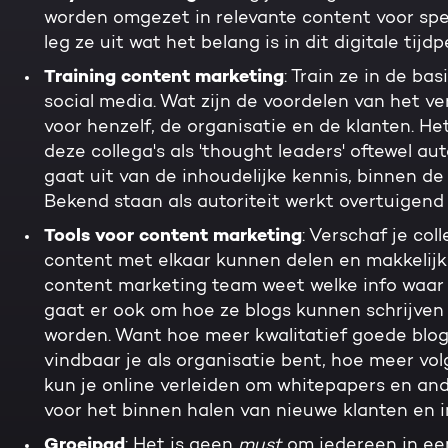
worden omgezet in relevante content voor spe
leg ze uit wat het belang is in dit digitale tij
Training content marketing
: Train ze in de ba
social media. Wat zijn de voordelen van het ve
voor henzelf, de organisatie en de klanten. He
deze collega's als 'thought leaders' oftewel au
gaat uit van de inhoudelijke kennis, binnen de
Bekend staan als autoriteit werkt overtuigend i
Tools voor content marketing
: Verschaf je col
content met elkaar kunnen delen en makkelijk
content marketing team weet welke info waar t
gaat er ook om hoe ze blogs kunnen schrijve
worden. Want hoe meer kwalitatief goede blog 
vindbaar je als organisatie bent, hoe meer vol
kun je online verleiden om whitepapers en and
voor het binnen halen van nieuwe klanten en i
Groeipad
: Het is geen
must
om iedereen in een