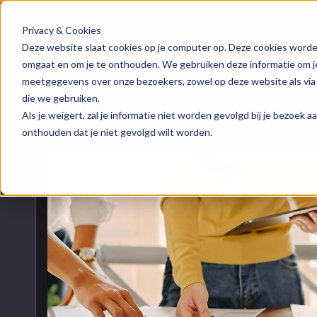
Privacy & Cookies
HubSpot implementatie
Over ons
Groeis
Blog
Deze website slaat cookies op je computer op. Deze cookies worde
omgaat en om je te onthouden. We gebruiken deze informatie om je 
meetgegevens over onze bezoekers, zowel op deze website als via
HubSpot automations
Team
Digita
Events
die we gebruiken.
Naar blogoverzicht
Als je weigert, zal je informatie niet worden gevolgd bij je bezoek 
HubSpot integraties
Contact
Marke
HubSpo
onthouden dat je niet gevolgd wilt worden.
HubSpot trainingen
Conte
Kenni
HubSpot maatwerk
AI ser