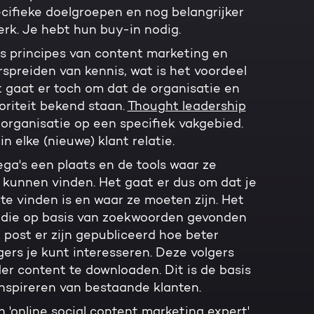
cifieke doelgroepen en nog belangrijker
dperk. Je hebt hun buy-in nodig.
sis principes van content marketing en
rspreiden van kennis, wat is het voordeel
t gaat er toch om dat de organisatie en
toriteit bekend staan.
Thought leadership
 organisatie op een specifiek vakgebied.
n elke (nieuwe) klant relatie.
lega's een plaats en de tools waar ze
 kunnen vinden. Het gaat er dus om dat je
e vinden is en waar ze moeten zijn. Het
n die op basis van zoekwoorden gevonden
post er zijn gepubliceerd hoe beter
gers je kunt interesseren. Deze volgers
er content te downloaden. Dit is de basis
nspireren van bestaande klanten.
 'online social content marketing expert'