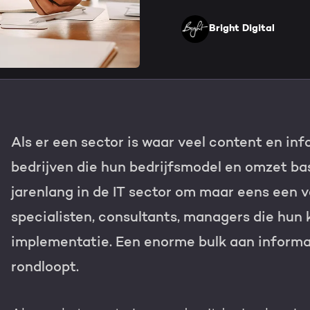
HubSpot maatwerk
Team
Bright Digital
Blog
Contact
GROWTH SERVICES
Events & webinars
HubSpot video's
Groeistrategie
HUBSPOT ELITE PAR
Als er een sector is waar veel content en info
Kennisbank
Digital marketing
HubSpot partner
bedrijven die hun bedrijfsmodel en omzet base
Marketing automation
jarenlang in de IT sector om maar eens een 
Awards
specialisten, consultants, managers die hun 
Content & design
Werken bij
implementatie. Een enorme bulk aan informat
AI services
rondloopt.
PORTAL REVIEW
Haal alles uit j
WEBSITE SERVICES