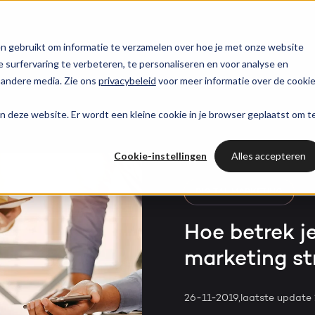
trategie
HubSpot partner
HubSpot websites
n gebruikt om informatie te verzamelen over hoe je met onze website
surfervaring te verbeteren, te personaliseren en voor analyse en
HUBSPOT NIEUWSBRIEF
 andere media. Zie ons
privacybeleid
voor meer informatie over de cooki
l marketing
 & webinars
Awards
Modules & templates
Services
PORTAL RE
Op de hoogte blij
aan deze website. Er wordt een kleine cookie in je browser geplaatst om t
ting automation
t video's
Werken bij
Membership portals
Haal all
van het laatste
Cases
HUBSPOT SERVICES
HubSpo
HubSpot nieuws?
Cookie-instellingen
Alles accepteren
nt & design
sbank
Growth-driven design
Branches
Could not loads results
HubSpot implementatie
Gratis port
Schrijf je nu in!
DIGITAL MARKETING
vices
Bright
HubSpot automations
Hoe betrek je
marketing st
Inspiratie
HubSpot integraties
WELKOM BIJ BRIGHT
HubSpot trainingen
HubSpot
26-11-2019,
laatste update
LAAT JE INSPIREREN
Over ons