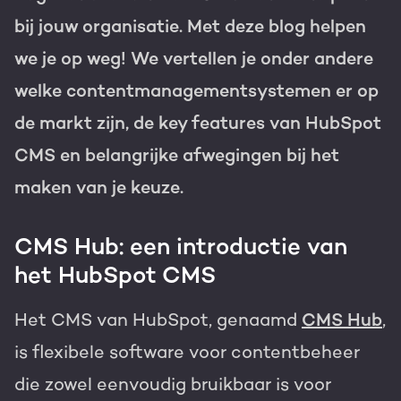
bij jouw organisatie. Met deze blog helpen
Gratis portal scan
we je op weg! We vertellen je onder andere
HubSpot websites
welke contentmanagementsystemen er op
Modules & templates
de markt zijn, de key features van HubSpot
Nederlands
Zoek
Membership portals
CMS en belangrijke afwegingen bij het
maken van je keuze.
Growth-driven design
CMS Hub: een introductie van
het HubSpot CMS
Het CMS van HubSpot, genaamd
CMS Hub
,
is flexibele software voor contentbeheer
die zowel eenvoudig bruikbaar is voor