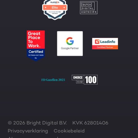
© 2026 Bright Digital B.V.
KVK 62801406
Privacyverklaring
Cookiebeleid