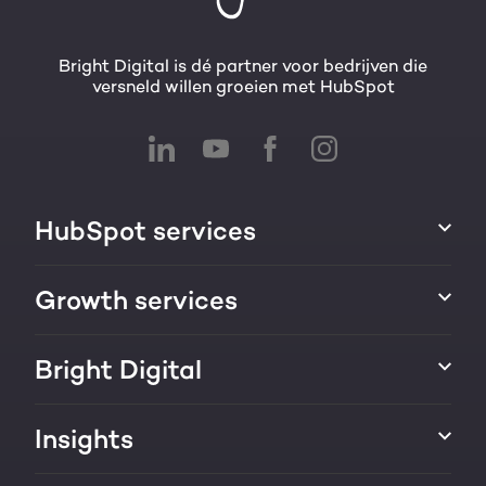
Bright Digital is dé partner voor bedrijven die
versneld willen groeien met HubSpot
HubSpot services
HubSpot integraties
Growth services
HubSpot implementatie
Websites & portals
Bright Digital
HubSpot CRM maatwerk
Marketing & sales services
HubSpot trainingen
Over ons
Insights
Groei strategie
HubSpot partner
AI services