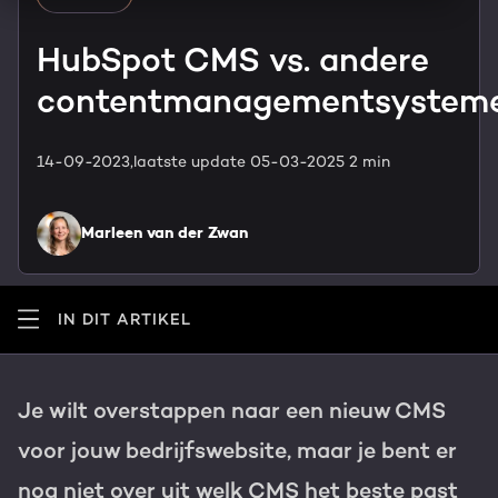
HubSpot maatwerk
Team
HubSpot CMS vs. andere
Blog
contentmanagementsystem
GROWTH SERVICES
Contact
Events & webinars
14-09-2023,
laatste update 05-03-2025
2 min
HubSpot video's
Groeistrategie
HUBSPOT ELITE PARTNER
Kennisbank
Marleen van der Zwan
Digital marketing
HubSpot partner
Marketing automation
Awards
IN DIT ARTIKEL
Content & design
Werken bij
Je wilt overstappen naar een nieuw CMS
AI services
PORTAL REVIEW
voor jouw bedrijfswebsite, maar je bent er
Haal alles uit je HubSpot licentie
nog niet over uit welk CMS het beste past
WEBSITE SERVICES