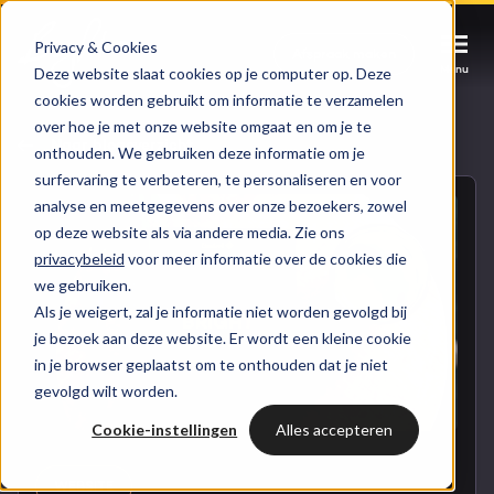
Privacy & Cookies
Afspraak maken
Afspraak maken
Afspraak maken
Menu
Men
Men
Deze website slaat cookies op je computer op. Deze
cookies worden gebruikt om informatie te verzamelen
over hoe je met onze website omgaat en om je te
Services
Naar blogoverzicht
onthouden. We gebruiken deze informatie om je
surfervaring te verbeteren, te personaliseren en voor
Cases
analyse en meetgegevens over onze bezoekers, zowel
HUBSPOT SERVICES
op deze website als via andere media. Zie ons
privacybeleid
voor meer informatie over de cookies die
Could not loads results. Please refresh the page.
Branches
we gebruiken.
HubSpot implementatie
Als je weigert, zal je informatie niet worden gevolgd bij
Bright
je bezoek aan deze website. Er wordt een kleine cookie
HubSpot automations
in je browser geplaatst om te onthouden dat je niet
gevolgd wilt worden.
Inspiratie
HubSpot integraties
WELKOM BIJ BRIGHT
Cookie-instellingen
Alles accepteren
HubSpot trainingen
HubSpot
LAAT JE INSPIREREN
Over ons
WEBSITE