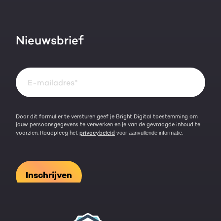
Blog
Werken bij
HubSpot video's
Contact
Nieuwsbrief
Events & webinars
Team
Over HubSpot
Kennisbank
Door dit formulier te versturen geef je Bright Digital toestemming om
jouw persoonsgegevens te verwerken en je van de gevraagde inhoud te
voorzien. Raadpleeg het
privacybeleid
voor aanvullende informatie.