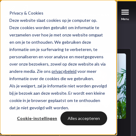
Privacy & Cookies
Afspraak maken
Afspraak maken
Afspraak maken
Menu
Menu
Menu
Deze website slaat cookies op je computer op.
Deze cookies worden gebruikt om informatie te
verzamelen over hoe je met onze website omgaat
Services
Naar blogoverzicht
en om je te onthouden. We gebruiken deze
informatie om je surfervaring te verbeteren, te
Cases
personaliseren en voor analyse en meetgegevens
HUBSPOT SERVICES
over onze bezoekers, zowel op deze website als via
andere media. Zie ons
privacybeleid
voor meer
Could not loads results. Please refresh the
Branches
informatie over de cookies die we gebruiken.
HubSpot implementatie
page.
Als je weigert, zal je informatie niet worden gevolgd
Bright
bij je bezoek aan deze website. Er wordt een kleine
HubSpot automations
cookie in je browser geplaatst om te onthouden
dat je niet gevolgd wilt worden.
Inspiratie
HubSpot integraties
WELKOM BIJ BRIGHT
Cookie-instellingen
Alles accepteren
HubSpot trainingen
HubSpot
LAAT JE INSPIREREN
Over ons
CUSTOMER SUCCESS