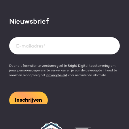
Blog
Werken bij
HubSpot video's
Contact
Nieuwsbrief
Events & webinars
Team
Over HubSpot
Kennisbank
Door dit formulier te versturen geef je Bright Digital toestemming om
jouw persoonsgegevens te verwerken en je van de gevraagde inhoud te
voorzien. Raadpleeg het
privacybeleid
voor aanvullende informatie.