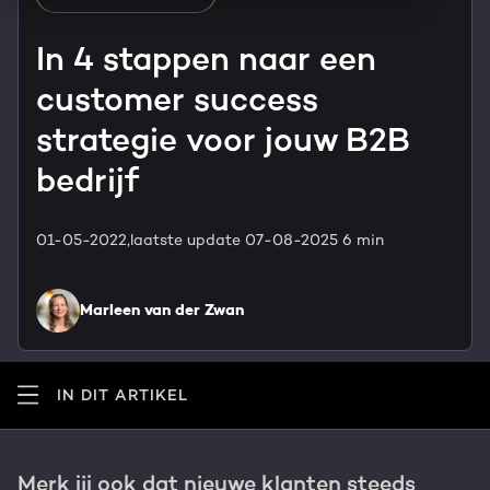
HubSpot maatwerk
Team
In 4 stappen naar een
Blog
customer success
GROWTH SERVICES
Contact
Events & webinars
strategie voor jouw B2B
HubSpot video's
bedrijf
Groeistrategie
HUBSPOT ELITE PARTNER
Kennisbank
Digital marketing
01-05-2022,
laatste update 07-08-2025
6 min
HubSpot partner
Marketing automation
Marleen van der Zwan
Awards
Content & design
Werken bij
IN DIT ARTIKEL
AI services
PORTAL REVIEW
Haal alles uit je HubSpot licentie
Merk jij ook dat nieuwe klanten steeds
WEBSITE SERVICES