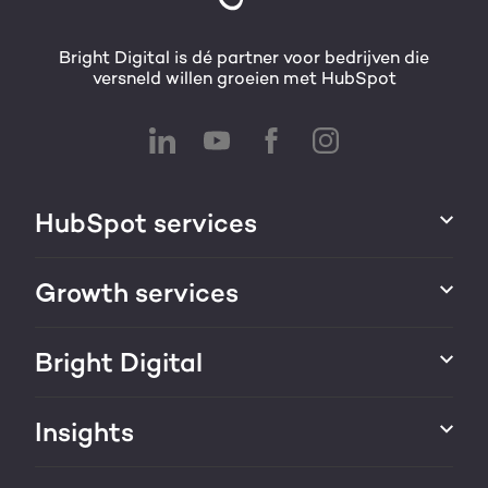
Bright Digital is dé partner voor bedrijven die
versneld willen groeien met HubSpot
HubSpot services
HubSpot integraties
Growth services
HubSpot implementatie
Websites & portals
Bright Digital
HubSpot CRM maatwerk
Marketing & sales services
HubSpot trainingen
Over ons
Insights
Groei strategie
HubSpot partner
AI services