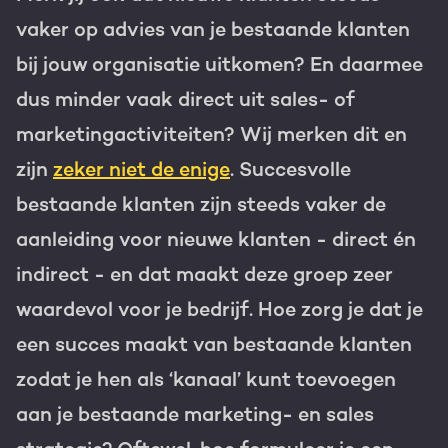
vaker op advies van je bestaande klanten
Gratis portal scan
bij jouw organisatie uitkomen? En daarmee
HubSpot websites
dus minder vaak direct uit sales- of
Modules & templates
marketingactiviteiten? Wij merken dit en
Nederlands
Zoek
zijn
zeker niet de enige
. Succesvolle
Membership portals
bestaande klanten zijn steeds vaker de
Growth-driven design
aanleiding voor nieuwe klanten - direct én
indirect - en dat maakt deze groep zeer
waardevol voor je bedrijf. Hoe zorg je dat je
een succes maakt van bestaande klanten
zodat je hen als ‘kanaal’ kunt toevoegen
aan je bestaande marketing- en sales