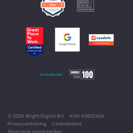
© 2026 Bright Digital B.V.
KVK 62801406
Privacyverklaring
Cookiebeleid
Algemene voorwaarden