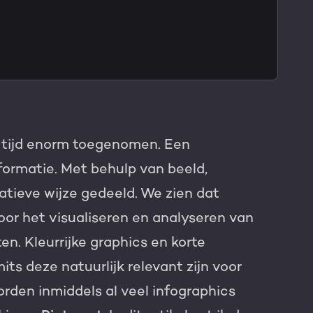
TNER
te tijd enorm toegenomen. Een
formatie. Met behulp van beeld,
atieve wijze gedeeld. We zien dat
or het visualiseren en analyseren van
n. Kleurrijke graphics en korte
its deze natuurlijk relevant zijn voor
rden inmiddels al veel infographics
e HubSpot licentie