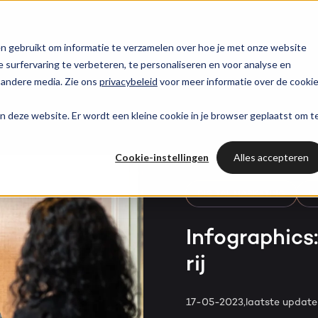
trategie
HubSpot partner
HubSpot websites
n gebruikt om informatie te verzamelen over hoe je met onze website
surfervaring te verbeteren, te personaliseren en voor analyse en
HUBSPOT NIEUWSBRIEF
 andere media. Zie ons
privacybeleid
voor meer informatie over de cooki
l marketing
 & webinars
Awards
Modules & templates
Services
PORTAL RE
Op de hoogte blij
aan deze website. Er wordt een kleine cookie in je browser geplaatst om t
Haal al
van het laatste
ting automation
t video's
Werken bij
Membership portals
Cases
HUBSPOT SERVICES
HubSpo
HubSpot nieuws?
Cookie-instellingen
Alles accepteren
nt & design
sbank
Growth-driven design
Branches
Could not loads results.
HubSpot implementatie
Gratis port
Schrijf je nu in!
DIGITAL MARKETING
W
vices
Bright
HubSpot automations
Infographics
rij
Inspiratie
HubSpot integraties
WELKOM BIJ BRIGHT
HubSpot trainingen
HubSpot
17-05-2023,
laatste updat
LAAT JE INSPIREREN
Over ons