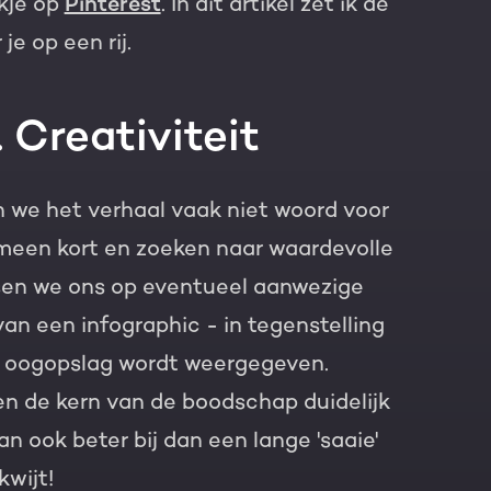
kje op
Pinterest
.
In dit artikel zet ik de
e op een rij.
 Creativiteit
 we het verhaal vaak niet woord voor
meen kort en zoeken naar waardevolle
sen we ons op eventueel aanwezige
van een infographic - in tegenstelling
én oogopslag wordt weergegeven.
gen de kern van de boodschap duidelijk
an ook beter bij dan een lange 'saaie'
kwijt!