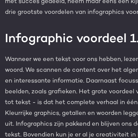
met succes gedeeld, neem maar eens een kij
Gratis portal scan
drie grootste voordelen van infographics voor j
HubSpot websites
Infographic voordeel 1.
Modules & templates
Nederlands
Zoek
Membership portals
Wanneer we een tekst voor ons hebben, lezen
Growth-driven design
woord. We scannen de content over het alge
en interessante informatie. Daarnaast focus
beelden, zoals grafieken. Het grote voordeel 
tot tekst - is dat het complete verhaal in é
Kleurrijke graphics, getallen en woorden leg
uit. Infographics zijn pakkend en blijven ons d
tekst. Bovendien kun je er al je creativiteit in 