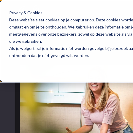
Privacy & Cookies
HubSpot implementatie
Over ons
Groeis
Blog
Deze website slaat cookies op je computer op. Deze cookies worde
omgaat en om je te onthouden. We gebruiken deze informatie om je 
meetgegevens over onze bezoekers, zowel op deze website als via
HubSpot automations
Team
Digita
Events
die we gebruiken.
Naar blogoverzicht
Als je weigert, zal je informatie niet worden gevolgd bij je bezoek 
HubSpot integraties
Contact
Marke
HubSpo
onthouden dat je niet gevolgd wilt worden.
HubSpot trainingen
Conte
Kenni
HubSpot maatwerk
AI ser