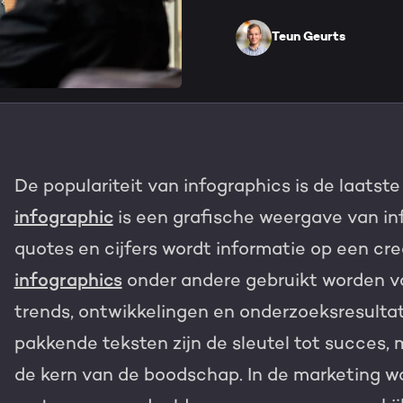
HubSpot maatwerk
Team
Teun Geurts
Blog
GROWTH SERVICES
Contact
Events & webinars
HubSpot video's
Groeistrategie
HUBSPOT ELITE PAR
De populariteit van infographics is de laats
Kennisbank
Digital marketing
HubSpot partner
infographic
is een grafische weergave van in
Marketing automation
quotes en cijfers wordt informatie op een cre
Awards
infographics
onder andere gebruikt worden vo
Content & design
Werken bij
trends, ontwikkelingen en onderzoeksresultate
AI services
pakkende teksten zijn de sleutel tot succes, m
PORTAL REVIEW
de kern van de boodschap. In de marketing wo
Haal alles uit j
WEBSITE SERVICES