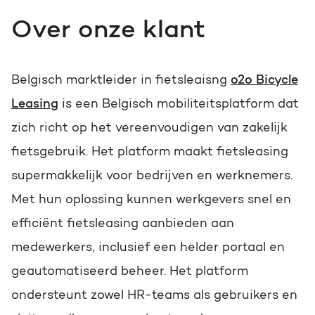
Gratis portal scan
Over onze klant
HubSpot websites
Zoek
Belgisch marktleider in fietsleaisng
o2o Bicycle
Modules & templates
Leasing
is een Belgisch mobiliteitsplatform dat
Membership portals
zich richt op het vereenvoudigen van zakelijk
fietsgebruik. Het platform maakt fietsleasing
Growth-driven design
supermakkelijk voor bedrijven en werknemers.
Met hun oplossing kunnen werkgevers snel en
efficiënt fietsleasing aanbieden aan
medewerkers, inclusief een helder portaal en
geautomatiseerd beheer. Het platform
ondersteunt zowel HR-teams als gebruikers en