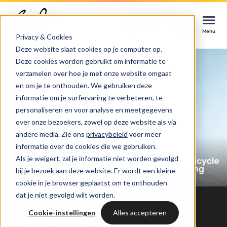
Home
Cases
o2o
Afspraak maken
Afspraak maken
Afspraak maken
Menu
Menu
Menu
Privacy & Cookies
Deze website slaat cookies op je computer op.
Deze cookies worden gebruikt om informatie te
Services
verzamelen over hoe je met onze website omgaat
en om je te onthouden. We gebruiken deze
Cases
informatie om je surfervaring te verbeteren, te
HUBSPOT SERVICES
personaliseren en voor analyse en meetgegevens
over onze bezoekers, zowel op deze website als via
Could not loads results. Please refresh the
Branches
HubSpot implementatie
andere media. Zie ons
privacybeleid
voor meer
page.
informatie over de cookies die we gebruiken.
Bright
Als je weigert, zal je informatie niet worden gevolgd
HubSpot automations
bij je bezoek aan deze website. Er wordt een kleine
cookie in je browser geplaatst om te onthouden
Inspiratie
HubSpot integraties
WELKOM BIJ BRIGHT
dat je niet gevolgd wilt worden.
CASE STUDY
HubSpot trainingen
Cookie-instellingen
Alles accepteren
HubSpot
LAAT JE INSPIREREN
Over ons