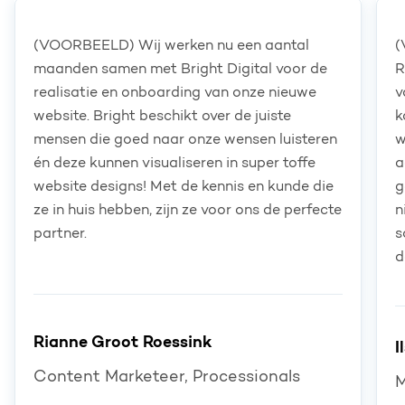
(VOORBEELD) Wij werken nu een aantal
(
maanden samen met Bright Digital voor de
R
realisatie en onboarding van onze nieuwe
v
website. Bright beschikt over de juiste
k
mensen die goed naar onze wensen luisteren
w
én deze kunnen visualiseren in super toffe
a
website designs! Met de kennis en kunde die
g
ze in huis hebben, zijn ze voor ons de perfecte
n
partner.
s
d
Rianne Groot Roessink
I
Content Marketeer, Processionals
M