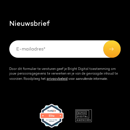
Blog
Werken bij
HubSpot video's
Contact
Nieuwsbrief
Events & webinars
Team
Over HubSpot
Kennisbank
Door dit formulier te versturen geef je Bright Digital toestemming om
jouw persoonsgegevens te verwerken en je van de gevraagde inhoud te
voor aanvullende informatie.
voorzien. Raadpleeg het
privacybeleid