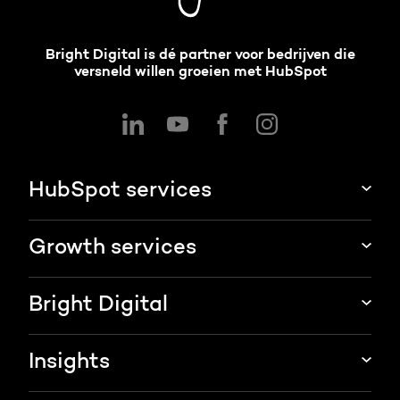
Bright Digital is dé partner voor bedrijven die
versneld willen groeien met HubSpot
HubSpot services
HubSpot integraties
Growth services
HubSpot implementatie
Websites & portals
Bright Digital
HubSpot CRM maatwerk
Marketing & sales services
HubSpot trainingen
Over ons
Insights
Groei strategie
HubSpot partner
AI services