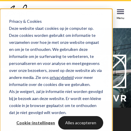
Home
Cases
CLEVR
Afspraak maken
Afspraak maken
Afspraak maken
Menu
Menu
Menu
Privacy & Cookies
Deze website slaat cookies op je computer op.
Deze cookies worden gebruikt om informatie te
Services
verzamelen over hoe je met onze website omgaat
en om je te onthouden. We gebruiken deze
Cases
informatie om je surfervaring te verbeteren, te
HUBSPOT SERVICES
personaliseren en voor analyse en meetgegevens
over onze bezoekers, zowel op deze website als via
Could not loads results. Please refresh the
Branches
HubSpot implementatie
andere media. Zie ons
privacybeleid
voor meer
page.
informatie over de cookies die we gebruiken.
Bright
Als je weigert, zal je informatie niet worden gevolgd
HubSpot automations
bij je bezoek aan deze website. Er wordt een kleine
cookie in je browser geplaatst om te onthouden
Inspiratie
HubSpot integraties
WELKOM BIJ BRIGHT
dat je niet gevolgd wilt worden.
CASE STUDY
HubSpot trainingen
Cookie-instellingen
Alles accepteren
HubSpot
LAAT JE INSPIREREN
Over ons