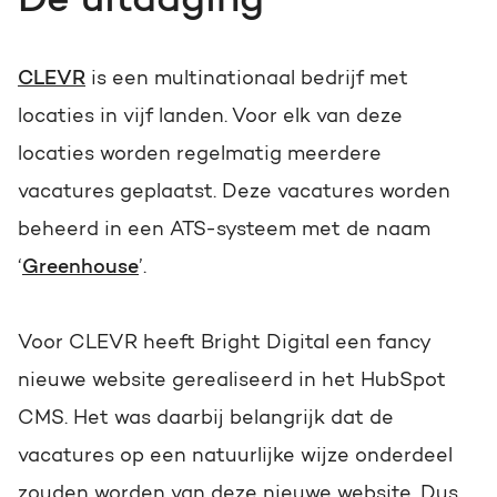
De uitdaging
Gratis portal scan
HubSpot websites
CLEVR
is een multinationaal bedrijf met
locaties in vijf landen. Voor elk van deze
Nederlands
Zoek
Modules & templates
locaties worden regelmatig meerdere
Membership portals
vacatures geplaatst. Deze vacatures worden
beheerd in een ATS-systeem met de naam
Growth-driven design
‘
Greenhouse
’.
Voor CLEVR heeft Bright Digital een fancy
nieuwe website gerealiseerd in het HubSpot
CMS. Het was daarbij belangrijk dat de
vacatures op een natuurlijke wijze onderdeel
zouden worden van deze nieuwe website. Dus