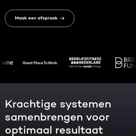
Gratis portal scan
Maak een afspraak
HubSpot websites
Nederlands
Zoek
Modules & templates
Membership portals
Growth-driven design
Krachtige systemen
samenbrengen voor
optimaal resultaat