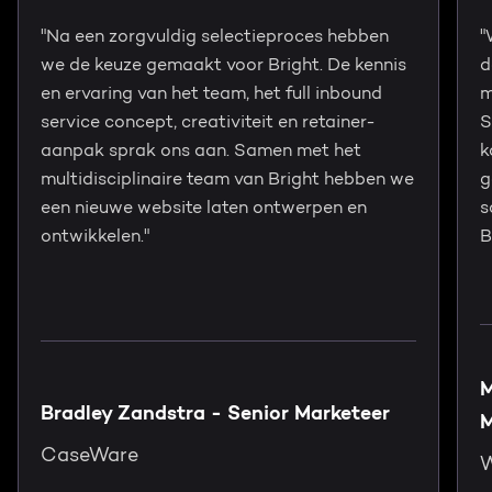
"Na een zorgvuldig selectieproces hebben
"
we de keuze gemaakt voor Bright. De kennis
d
en ervaring van het team, het full inbound
m
service concept, creativiteit en retainer-
S
aanpak sprak ons aan. Samen met het
k
multidisciplinaire team van Bright hebben we
g
een nieuwe website laten ontwerpen en
s
ontwikkelen."
B
M
Bradley Zandstra - Senior Marketeer
M
CaseWare