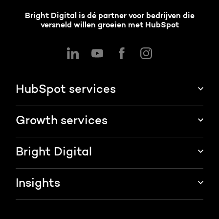
Bright Digital is dé partner voor bedrijven die
versneld willen groeien met HubSpot
HubSpot services
HubSpot integraties
Growth services
HubSpot implementatie
Websites & portals
Bright Digital
HubSpot CRM maatwerk
Marketing & sales services
HubSpot trainingen
Over ons
Insights
Groei strategie
HubSpot partner
AI services
Blog
Werken bij