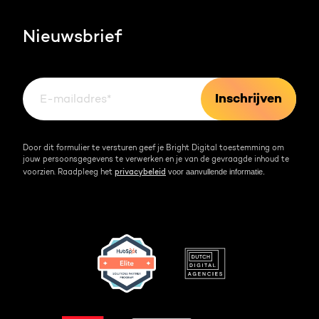
HubSpot video's
Contact
Nieuwsbrief
Events & webinars
Team
Over HubSpot
Kennisbank
Door dit formulier te versturen geef je Bright Digital toestemming om
jouw persoonsgegevens te verwerken en je van de gevraagde inhoud te
voor aanvullende informatie.
voorzien. Raadpleeg het
privacybeleid