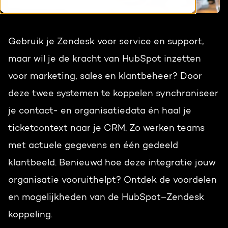
HubSpot maatwerk
Team
Blog
Gebruik je Zendesk voor service en support,
Contact
GROWTH SERVICES
Events & webinars
maar wil je de kracht van HubSpot inzetten
voor marketing, sales en klantbeheer? Door
HubSpot video's
Groeistrategie
HUBSPOT ELITE PARTNER
deze twee systemen te koppelen synchroniseer
Kennisbank
Digital marketing
je contact- en organisatiedata én haal je
HubSpot partner
ticketcontext naar je CRM. Zo werken teams
Marketing automation
met actuele gegevens en één gedeeld
Awards
Content & design
klantbeeld. Benieuwd hoe deze integratie jouw
Werken bij
organisatie vooruithelpt? Ontdek de voordelen
AI services
en mogelijkheden van de HubSpot–Zendesk
PORTAL REVIEW
koppeling.
Haal alles uit je HubSpot licentie
WEBSITE SERVICES