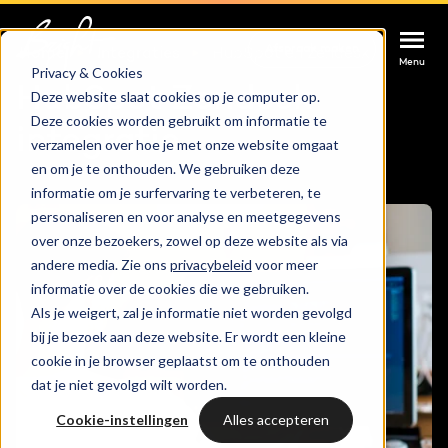
Afspraak maken
Afspraak maken
Afspraak maken
Home
Integraties
HubSpot en Zendesk
Menu
Menu
Menu
Privacy & Cookies
HubSpot Zendesk
Deze website slaat cookies op je computer op.
Deze cookies worden gebruikt om informatie te
Services
integratie
verzamelen over hoe je met onze website omgaat
en om je te onthouden. We gebruiken deze
Cases
informatie om je surfervaring te verbeteren, te
HUBSPOT SERVICES
personaliseren en voor analyse en meetgegevens
over onze bezoekers, zowel op deze website als via
Could not loads results. Please refresh the
Branches
HubSpot implementatie
andere media. Zie ons
privacybeleid
voor meer
page.
informatie over de cookies die we gebruiken.
Bright
Als je weigert, zal je informatie niet worden gevolgd
HubSpot automations
bij je bezoek aan deze website. Er wordt een kleine
cookie in je browser geplaatst om te onthouden
Inspiratie
HubSpot integraties
WELKOM BIJ BRIGHT
dat je niet gevolgd wilt worden.
HubSpot trainingen
Cookie-instellingen
Alles accepteren
HubSpot
LAAT JE INSPIREREN
Over ons