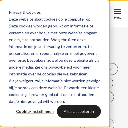
Privacy & Cookies
Contact
Contact
Contact
Deze website slaat cookies op je computer op.
Menu
Menu
Menu
Deze cookies worden gebruikt om informatie te
verzamelen over hoe je met onze website omgaat
Alles over inbound marketing
en om je te onthouden. We gebruiken deze
Kenniscentrum
informatie om je surfervaring te verbeteren, te
Services
personaliseren en voor analyse en meetgegevens
HubSpot implementatie
over onze bezoekers, zowel op deze website als via
Cases
andere media. Zie ons
privacybeleid
voor meer
Soepel starten, direct impact maken
Could not loads results. Please refresh the
ALLE BERICHTEN
DIGITAL MARKETING
informatie over de cookies die we gebruiken.
page.
Als je weigert, zal je informatie niet worden gevolgd
Branches
HUBSPOT
MARKETING STRATEGY
Websites & portals
bij je bezoek aan deze website. Er wordt een kleine
cookie in je browser geplaatst om te onthouden
Een website die jouw business laat groeien
WEBSITE
CRM
HUBSPOT AI
Inspiratie
dat je niet gevolgd wilt worden.
Blog
Cookie-instellingen
Alles accepteren
HUBSPOT UPDATES
HubSpot integraties
Bright
Laatste nieuws & updates
Systemen verbinden, kansen benutten
MARKETING AUTOMATION
NIEUWS
Over ons