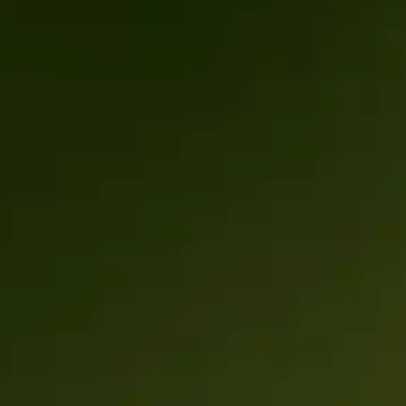
TNER
e HubSpot licentie