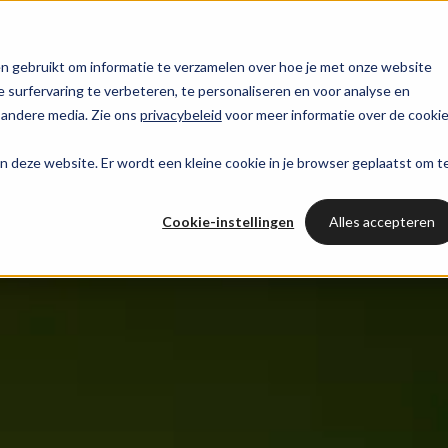
trategie
HubSpot partner
HubSpot websites
n gebruikt om informatie te verzamelen over hoe je met onze website
surfervaring te verbeteren, te personaliseren en voor analyse en
HUBSPOT NIEUWSBRIEF
 andere media. Zie ons
privacybeleid
voor meer informatie over de cooki
l marketing
 & webinars
Awards
Modules & templates
Services
PORTAL RE
Op de hoogte blij
aan deze website. Er wordt een kleine cookie in je browser geplaatst om t
ting automation
t video's
Werken bij
Membership portals
Haal all
van het laatste
Cases
HUBSPOT SERVICES
HubSpo
HubSpot nieuws?
Cookie-instellingen
Alles accepteren
nt & design
sbank
Growth-driven design
Branches
Could not loads results
HubSpot implementatie
Gratis port
Schrijf je nu in!
vices
Bright
HubSpot automations
Inspiratie
HubSpot integraties
WELKOM BIJ BRIGHT
HubSpot trainingen
HubSpot
LAAT JE INSPIREREN
Over ons