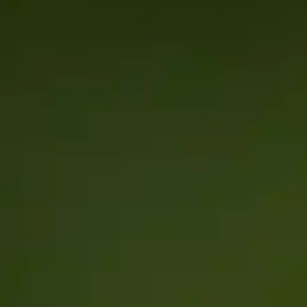
Gratis portal scan
HubSpot websites
Modules & templates
Nederlands
Zoek
Membership portals
Growth-driven design