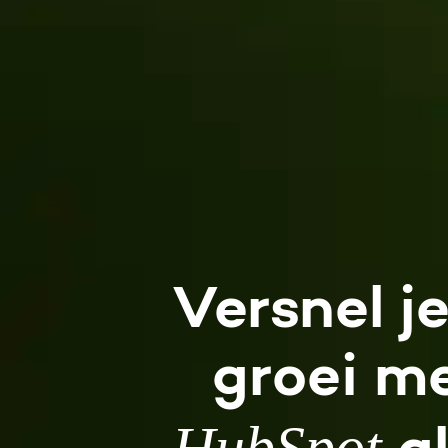
Versnel 
je
groei 
me
HubSpot 