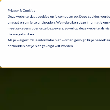
Privacy & Cookies
HubSpot implementatie
Over ons
Groeis
Blog
Deze website slaat cookies op je computer op. Deze cookies worde
omgaat en om je te onthouden. We gebruiken deze informatie om je 
meetgegevens over onze bezoekers, zowel op deze website als via
HubSpot automations
Team
Digita
Events
die we gebruiken.
Als je weigert, zal je informatie niet worden gevolgd bij je bezoek 
HubSpot integraties
Contact
Marke
HubSpo
onthouden dat je niet gevolgd wilt worden.
HubSpot trainingen
Conte
Kenni
HubSpot maatwerk
AI ser