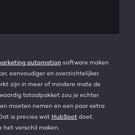
TNER
arketing automation
software maken
er, eenvoudiger en overzichtelijker.
markt zijn in meer of mindere mate de
waardig totaalpakket zou je echter
nden moeten nemen en een paar extra
Dat is precies wat
HubSpot
doet.
ie het verschil maken.
e HubSpot licentie