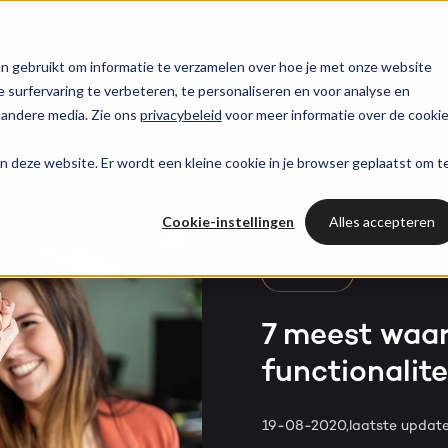
trategie
HubSpot partner
HubSpot websites
n gebruikt om informatie te verzamelen over hoe je met onze website
surfervaring te verbeteren, te personaliseren en voor analyse en
HUBSPOT NIEUWSBRIEF
 andere media. Zie ons
privacybeleid
voor meer informatie over de cooki
l marketing
 & webinars
Awards
Modules & templates
Services
PORTAL RE
Op de hoogte blij
aan deze website. Er wordt een kleine cookie in je browser geplaatst om t
Haal al
van het laatste
ting automation
t video's
Werken bij
Membership portals
Cases
HUBSPOT SERVICES
HubSpo
HubSpot nieuws?
Cookie-instellingen
Alles accepteren
nt & design
sbank
Growth-driven design
Branches
Could not loads results.
HubSpot implementatie
Gratis port
Schrijf je nu in!
HUBSPOT
vices
Bright
HubSpot automations
7 meest waar
functionalit
Inspiratie
HubSpot integraties
WELKOM BIJ BRIGHT
HubSpot trainingen
HubSpot
19-08-2020,
laatste updat
LAAT JE INSPIREREN
Over ons