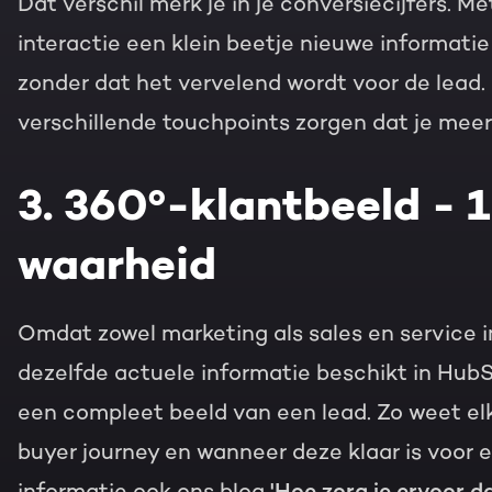
Dat verschil merk je in je conversiecijfers. Met
interactie een klein beetje nieuwe informatie 
zonder dat het vervelend wordt voor de lead.
verschillende touchpoints zorgen dat je meer e
3. 360º-klantbeeld - 1
waarheid
Omdat zowel marketing als sales en service i
dezelfde actuele informatie beschikt in HubS
een compleet beeld van een lead. Zo weet elk
buyer journey en wanneer deze klaar is voor 
informatie ook ons blog
'Hoe zorg je ervoor d