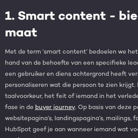
Gratis portal scan
1. Smart content - bi
HubSpot websites
maat
Modules & templates
Nederlands
Zoek
Met de term ‘smart content’ bedoelen we he
Membership portals
hand van de behoefte van een specifieke lead
Growth-driven design
een gebruiker en diens achtergrond heeft ve
personaliseren wat die persoon te zien krijgt.
taalvoorkeur, het feit of iemand in het verle
fase in de
buyer journey
. Op basis van deze p
websitepagina’s, landingspagina’s, mailings, 
HubSpot geef je aan wanneer iemand wat voo