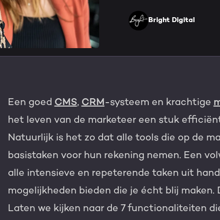
HubSpot maatwerk
Team
Bright Digital
Blog
GROWTH SERVICES
Contact
Events & webinars
HubSpot video's
Groeistrategie
HUBSPOT ELITE PAR
Een goed
CMS
,
CRM
-systeem en krachtige
m
Kennisbank
Digital marketing
HubSpot partner
het leven van de marketeer een stuk efficiënt
Marketing automation
Natuurlijk is het zo dat alle tools die op de 
Awards
basistaken voor hun rekening nemen. Een vol
Content & design
Werken bij
alle intensieve en repeterende taken uit ha
AI services
mogelijkheden bieden die je écht blij maken. 
PORTAL REVIEW
Laten we kijken naar de 7 functionaliteiten d
Haal alles uit j
WEBSITE SERVICES