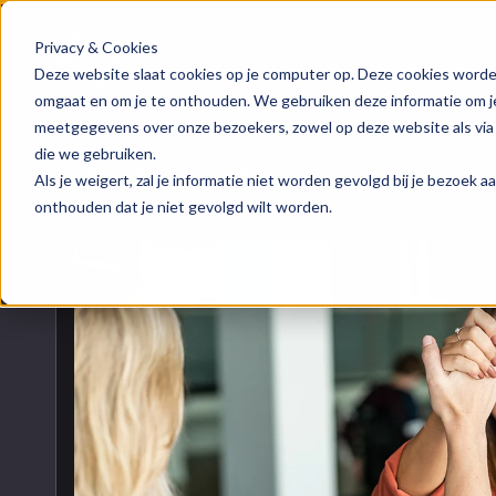
Privacy & Cookies
HubSpot implementatie
Over ons
Groeis
Blog
Deze website slaat cookies op je computer op. Deze cookies worde
omgaat en om je te onthouden. We gebruiken deze informatie om je 
meetgegevens over onze bezoekers, zowel op deze website als via
HubSpot automations
Team
Digita
Events
die we gebruiken.
Naar blogoverzicht
Als je weigert, zal je informatie niet worden gevolgd bij je bezoek 
HubSpot integraties
Contact
Marke
HubSpo
onthouden dat je niet gevolgd wilt worden.
HubSpot trainingen
Conte
Kenni
HubSpot maatwerk
AI ser