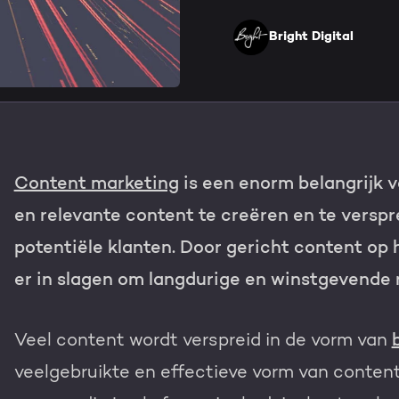
HubSpot maatwerk
Team
Bright Digital
Blog
Contact
GROWTH SERVICES
Events & webinars
HubSpot video's
Groeistrategie
HUBSPOT ELITE PAR
Content marketing
is een enorm belangrijk 
Kennisbank
Digital marketing
HubSpot partner
en relevante content te creëren en te verspr
Marketing automation
potentiële klanten. Door gericht content op h
Awards
er in slagen om langdurige en winstgevende 
Content & design
Werken bij
AI services
Veel content wordt verspreid in de vorm van
PORTAL REVIEW
veelgebruikte en effectieve vorm van content
Haal alles uit j
WEBSITE SERVICES