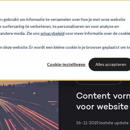
trategie
HubSpot partner
HubSpot websites
n gebruikt om informatie te verzamelen over hoe je met onze website
surfervaring te verbeteren, te personaliseren en voor analyse en
HUBSPOT NIEUWSBRIEF
 andere media. Zie ons
privacybeleid
voor meer informatie over de cooki
l marketing
 & webinars
Awards
Modules & templates
Services
PORTAL RE
Op de hoogte blij
aan deze website. Er wordt een kleine cookie in je browser geplaatst om t
ting automation
t video's
Werken bij
Membership portals
Haal all
van het laatste
Cases
HUBSPOT SERVICES
HubSpo
HubSpot nieuws?
Cookie-instellingen
Alles accepteren
nt & design
sbank
Growth-driven design
Branches
Could not loads results
HubSpot implementatie
Gratis port
Schrijf je nu in!
DIGITAL MARKETING
vices
Bright
HubSpot automations
Content vor
voor website 
Inspiratie
HubSpot integraties
WELKOM BIJ BRIGHT
HubSpot trainingen
HubSpot
26-11-2019,
laatste update
LAAT JE INSPIREREN
Over ons