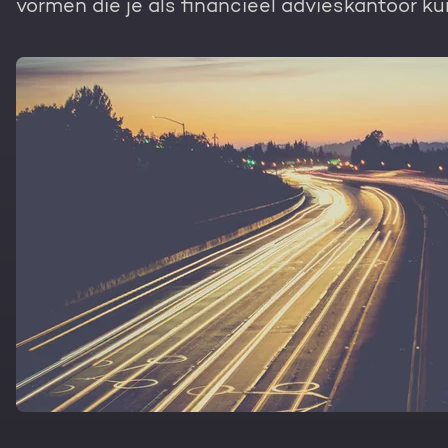
vormen die je als financieel advieskantoor k
Gratis portal scan
HubSpot websites
Nederlands
Zoek
Modules & templates
Membership portals
Growth-driven design