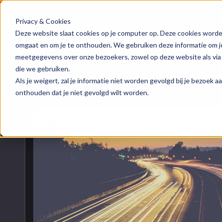
Privacy & Cookies
HubSpot implementatie
Over ons
Groeis
Blog
Deze website slaat cookies op je computer op. Deze cookies worde
omgaat en om je te onthouden. We gebruiken deze informatie om je 
meetgegevens over onze bezoekers, zowel op deze website als via
HubSpot automations
Team
Digita
Events
die we gebruiken.
Naar blogoverzicht
Als je weigert, zal je informatie niet worden gevolgd bij je bezoek 
HubSpot integraties
Contact
Marke
HubSpo
onthouden dat je niet gevolgd wilt worden.
HubSpot trainingen
Conte
Kenni
HubSpot maatwerk
AI ser