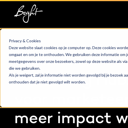
HubSpot implementatie
Over ons
Groeis
Blog
HubSpot automations
Team
Digita
Events
Privacy & Cookies
Deze website slaat cookies op je computer op. Deze cookies worde
HubSpot integraties
Contact
Marke
HubSpo
omgaat en om je te onthouden. We gebruiken deze informatie om je 
meetgegevens over onze bezoekers, zowel op deze website als via
Home
HubSpot
Marketing Hub
HubSpot trainingen
Conte
Kenni
die we gebruiken.
Als je weigert, zal je informatie niet worden gevolgd bij je bezoek 
Marketing Hub
onthouden dat je niet gevolgd wilt worden.
HubSpot maatwerk
AI ser
voor marketeer
meer impact wi