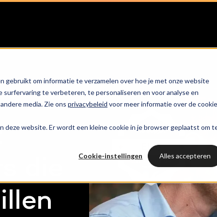
trategie
HubSpot partner
HubSpot websites
HUBSPOT NIEUWSBRIEF
l marketing
 & webinars
Awards
Modules & templates
Services
PORTAL RE
Op de hoogte blij
n gebruikt om informatie te verzamelen over hoe je met onze website
ting automation
t video's
Werken bij
Membership portals
Haal all
van het laatste
Cases
surfervaring te verbeteren, te personaliseren en voor analyse en
HUBSPOT SERVICES
HubSpo
HubSpot nieuws?
 andere media. Zie ons
privacybeleid
voor meer informatie over de cooki
nt & design
sbank
Growth-driven design
Branches
Could not loads results
HubSpot implementatie
aan deze website. Er wordt een kleine cookie in je browser geplaatst om t
:
Gratis port
Schrijf je nu in!
vices
Bright
HubSpot automations
Cookie-instellingen
Alles accepteren
s die
Inspiratie
HubSpot integraties
WELKOM BIJ BRIGHT
llen
HubSpot trainingen
HubSpot
LAAT JE INSPIREREN
Over ons