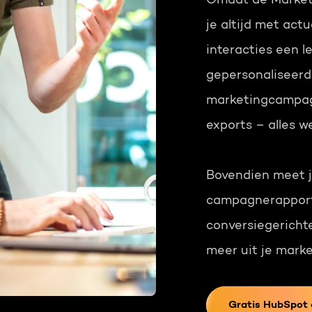
Omdat de Marketi
je altijd met actu
interacties een l
gepersonaliseer
marketingcampag
exports – alles 
Bovendien meet j
campagnerapport
conversiegerichte
meer uit je mark
Gratis HubSpot