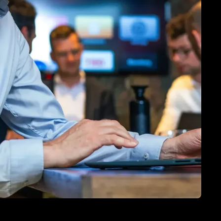
TNER
e HubSpot licentie