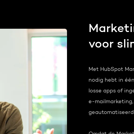
Gratis portal scan
HubSpot websites
Marketi
Modules & templates
voor sl
Nederlands
Zoek
Membership portals
Growth-driven design
Met HubSpot Mark
nodig hebt in éé
losse apps of in
e-mailmarketing,
geautomatiseerde