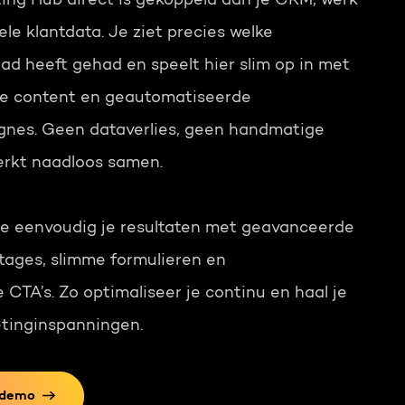
ng Hub direct is gekoppeld aan je CRM, werk
ele klantdata. Je ziet precies welke
ead heeft gehad en speelt hier slim op in met
de content en geautomatiseerde
nes. Geen dataverlies, geen handmatige
werkt naadloos samen.
e eenvoudig je resultaten met geavanceerde
ages, slimme formulieren en
 CTA’s. Zo optimaliseer je continu en haal je
etinginspanningen.
 demo